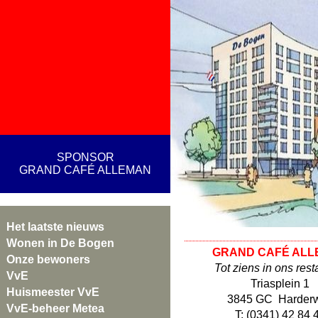
SPONSOR
GRAND CAFÉ ALLEMAN
Het laatste nieuws
Wonen in De Bogen
GRAND CAFÉ ALL
Onze bewoners
Tot ziens in ons rest
VvE
Triasplein 1
Huismeester VvE
3845 GC Harderw
VvE-beheer Metea
T: (0341) 42 84 