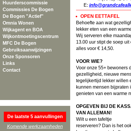
Huurderscommissie
E:
info@grandcafeall
Commissies De Bogen
De Bogen "Actief"
OPEN EETTAFEL
Behoefte aan wat gezellig
Omnia Wonen
lekker eten van een warme
Wijkagent en BOA
Wij serveren elke maandag
Wijkontmoetingscentrum
13.00 uur stipt de soep ui
MFC De Bogen
alles voor € 14,50.
Gebruiksaanwijzingen
Onze Sponsoren
VOOR WIE?
Links
Voor onze 55+ bewoners d
Contact
gezelligheid, nieuwe men
tegelijkertijd lekker wille
kunnen mensen bijpraten in
genieten van een warme m
OPGEVEN BIJ DE KASS
VAN ALLEMAN!
De laatste 5 aanvullingen
Wilt u een tafeltje
reserveren? Dan is het oo
Komende werkzaamheden