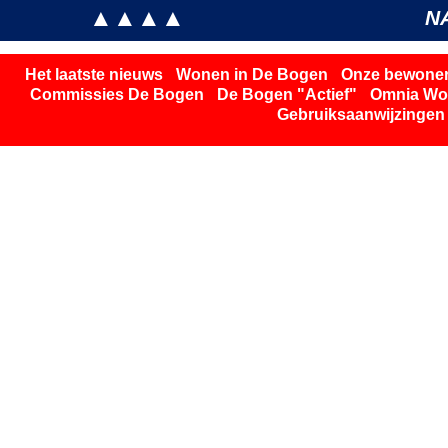
▲▲▲▲
N
Het laatste nieuws
Wonen in De Bogen
Onze bewone
Commissies De Bogen
De Bogen "Actief"
Omnia Wo
Gebruiksaanwijzingen