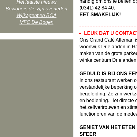
handig om ons te bellen o
Het laatste nieuws
(0341) 42 84 40.
Bewoners die zijn overleden
EET SMAKELIJK!
Wijkagent en BOA
MFC De Bogen
LEUK DAT U CONTAC
Ons Grand Café Alleman is
woonwijk Drielanden in Ha
maken van de grote parkee
winkelcentrum Drielanden. 
GEDULD IS BIJ ONS E
In ons restaurant werken 
verstandelijke beperking 
begeleiding. Ze zijn werk
en bediening. Het directe 
het zelfvertrouwen en stimu
functioneren van de mede
GENIET VAN HET ETEN
SFEER